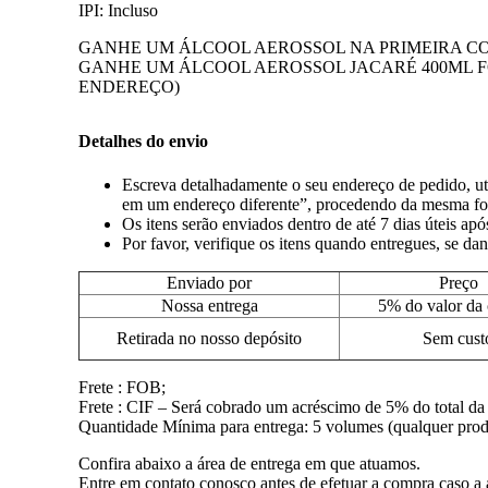
IPI: Incluso
GANHE UM ÁLCOOL AEROSSOL NA PRIMEIRA C
GANHE UM ÁLCOOL AEROSSOL JACARÉ 400ML F
ENDEREÇO)
Detalhes do envio
Escreva detalhadamente o seu endereço de pedido, uti
em um endereço diferente”, procedendo da mesma fo
Os itens serão enviados dentro de até 7 dias úteis ap
Por favor, verifique os itens quando entregues, se da
Enviado por
Preço
Nossa entrega
5% do valor da
Retirada no nosso depósito
Sem cust
Frete : FOB;
Frete : CIF – Será cobrado um acréscimo de 5% do total da
Quantidade Mínima para entrega: 5 volumes (qualquer produt
Confira abaixo a área de entrega em que atuamos.
Entre em contato conosco antes de efetuar a compra caso a 