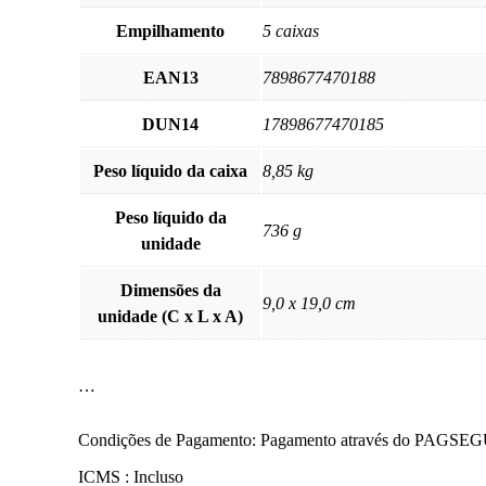
Empilhamento
5 caixas
EAN13
7898677470188
DUN14
17898677470185
Peso líquido da caixa
8,85 kg
Peso líquido da
736 g
unidade
Dimensões da
9,0 x 19,0 cm
unidade (C x L x A)
…
Condições de Pagamento: Pagamento através do P
ICMS : Incluso