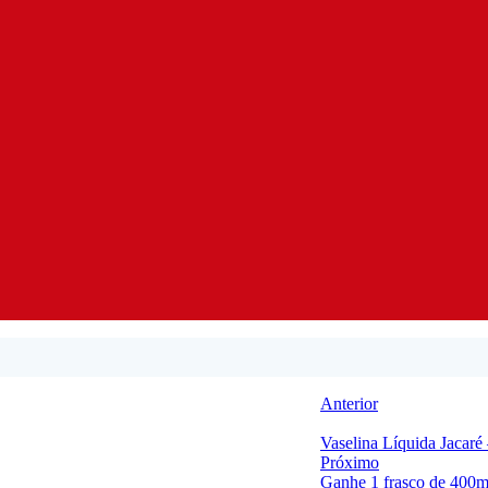
Anterior
Vaselina Líquida Jacaré
Próximo
Ganhe 1 frasco de 400m