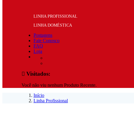
LINHA PROFISSIONAL
LINHA DOMÉSTICA
Postagens
Fale Conosco
FAQ
Loja
facebook
instagram
Visitados:
Você não viu nenhum Produto Recente.
Início
Linha Profissional
Novidade!