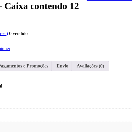
– Caixa contendo 12
es )
0
vendido
inner
Pagamentos e Promoções
Envio
Avaliações (0)
ml