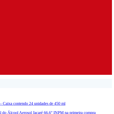
 – Caixa contendo 24 unidades de 450 ml
l do Álcool Aerosol Jacaré 66,6° INPM na primeira compra