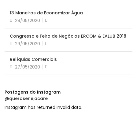
em
13 Maneiras de Economizar Água
Postado
29/05/2020
em
Congresso e Feira de Negócios ERCOM & EALUB 2018
Postado
29/05/2020
em
Relíquias Comerciais
Postado
27/05/2020
em
Postagens do Instagram
@querosenejacare
Instagram has returned invalid data.